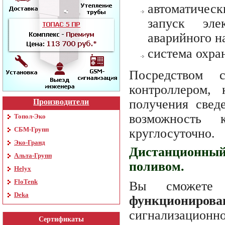
автоматиче
запуск эле
аварийного н
система охра
Посредством 
контроллером,
получения свед
Производители
возможность 
Топол-Эко
СБМ-Групп
круглосуточно.
Эко-Гранд
Дистанционный
Альта-Групп
поливом.
Helyx
FloTenk
Вы сможет
Deka
функционирова
сигнализацион
Сертификаты