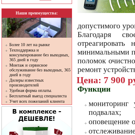
Наши преимущества:
допустимого уро
Благодаря св
отреагировать 
Более 10 лет на рынке
минимальными по
Техподдержка и
консультирование без выходных,
поломок очистно
365 дней в году
Монтаж и сервисное
ремонт устройст
обслуживание без выходных, 365
дней в году
Цена: 7 900 р
Дилеры известных
производителей
Функции
Удобная форма оплаты.
Бесплатный выезд специалиста
Учет всех пожеланий клиента
мониторинг 
подвалах;
оповещение о
отслеживание