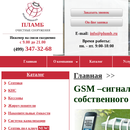
Заказать звонок
On-line заявка
ПЛАМБ
ОЧИСТНЫЕ СООРУЖЕНИЯ
E-mail:
info@plumb.ru
Инженер на связи ежедневно
Время работы:
с 9.00 до 21.00
пн. - пт. 9:00-18:00
347-32-68
(499)
Главная
О компании
Каталог
Усл
Главная
>>
Каталог
Септики
GSM –сигнал
КНС
собственного
Кессоны
Жироуловители
Накопительные ёмкости
Система канализации
Септик под ключ