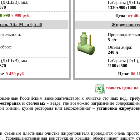
 (ДхШхВ), мм:
Габариты (ДхШх
370
1330х900х1000
8 990
7 990 руб.
Цена:
от 46 
ель Alta-М–in 0,5-30
Жироуловител
ительность:
Производительно
5 л/с
сброс:
Объем жира:
240 л
 (ДхШхВ), мм:
Габариты (DхL),
370
1100х2500
а:
9 450 руб.
Цена:
86 1
скачать цены на
новленные Российским законодательством к очистке сточных вод,
треб
ресторанах и столовых
- везде, где возможно загрязнение содержащим
ой химии, кухня ресторана или мясокомбинат –
установка жироулови
 и съемным пластинам очистка жироуловителя проводится очень просто 
). Усовершенствованная конструкция крышки обеспечивает защиту от