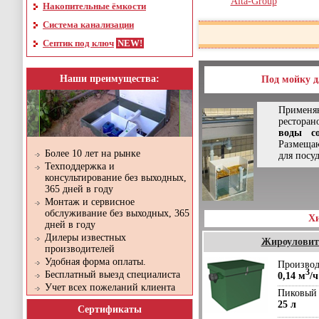
Alta-Group
Накопительные ёмкости
Система канализации
Септик под ключ
Наши преимущества:
Под мойку д
Применяю
ресторан
воды с
Размещаю
Более 10 лет на рынке
для посу
Техподдержка и
консультирование без выходных,
365 дней в году
Монтаж и сервисное
обслуживание без выходных, 365
Х
дней в году
Дилеры известных
Жироуловител
производителей
Удобная форма оплаты.
Производ
3
Бесплатный выезд специалиста
0,14 м
/ч
Учет всех пожеланий клиента
Пиковый 
25 л
Сертификаты