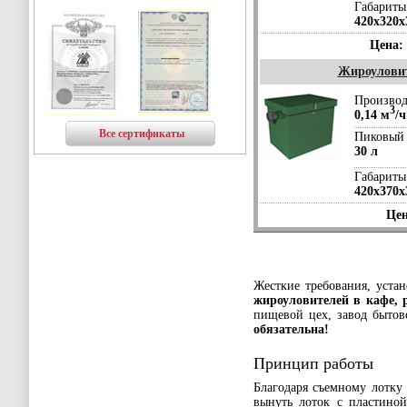
Габариты
420х320х
Цена:
Жироуловит
Производ
3
0,14 м
/ч
Все сертификаты
Пиковый 
30 л
Габариты
420х370х
Цен
Жесткие требования, уста
жироуловителей в кафе, 
пищевой цех, завод бытов
обязательна!
Принцип работы
Благодаря съемному лотку
вынуть лоток с пластиной