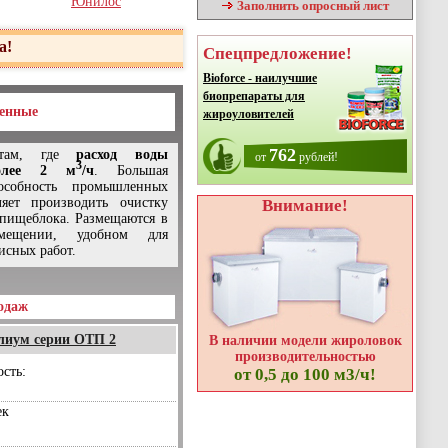
Юнилос
Заполнить опросный лист
а!
Спецпредложение!
Bioforce - наилучшие
биопрепараты для
енные
жироуловителей
762
 там, где
расход воды
от
рублей!
3
более 2 м
/ч
. Большая
особность промышленных
ляет производить очистку
Внимание!
 пищеблока. Размещаются в
мещении, удобном для
исных работ.
одаж
лиум серии ОТП 2
В наличии модели жироловок
производительностью
сть:
от 0,5 до 100 м3/ч!
ек