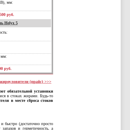
В), мм:
500 руб.
ь Helyx 5
сть:
 мм:
00 руб.
 жироуловители (прайс) >>>
уют обязательной установки
ися в стоках жирами. Будь-то
теля в месте сброса стоков
и быстро (достаточно просто
 запахов и герметичность, а