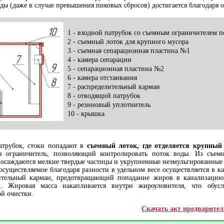
оды (даже в случае превышения пиковых сбросов) достигается благодаря 
1 - входной патрубок со съемным ограничителем п
2 - съемный лоток для крупного мусора
3 - съемная сепарационная пластина №1
4 - камера сепарации
5 - сепарационная пластина №2
6 - камера отстаивания
7 - распределительный карман
8 - отводящий патрубок
9 - резиновый уплотнитель
10 - крышка
атрубок, стоки попадают в
съемный лоток, где отделяется крупный
ен ограничитель, позволяющий контролировать поток воды. Из съемн
 осаждаются мелкие твердые частицы и укрупненные неэмульгированные
осуществляемое благодаря разности в удельном весе осуществляется в ка
лительный карман, предотвращающий попадание жиров в канализацию
. Жировая масса накапливается внутри жироуловителя, что обусл
й очистки.
Скачать акт предварител