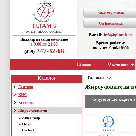
Заказать звонок
On-line заявка
ПЛАМБ
ОЧИСТНЫЕ СООРУЖЕНИЯ
E-mail:
info@plumb.ru
Инженер на связи ежедневно
Время работы:
с 9.00 до 21.00
пн. - пт. 9:00-18:00
347-32-68
(499)
Главная
О компании
Каталог
Главная
>>
Жироуловители п
Септики
КНС
Популярные модели 
Кессоны
Жироуловители
Alta Group
Helyx
FloTenk