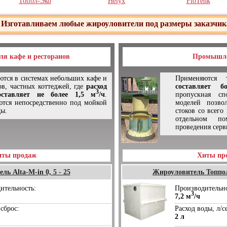
Топол-Эко
Helyx
FloTenk
Изготавливаем любые жироуловители под размеры заказчик
ля кафе и ресторанов
Промышл
тся в системах небольших кафе и
Применяются
ов, частных коттеджей, где
расход
составляет 
3
оставляет не более 1,5 м
/ч
.
пропускная сп
тся непосредственно под мойкой
моделей позво
ды.
стоков со всего
отдельном по
проведения серв
иты продаж
Хиты пр
ь Alta-М-in 0, 5 - 25
Жироуловитель Топпо
ительность:
Производительно
3
7,2 м
/ч
сброс:
Расход воды, л/с
2 л