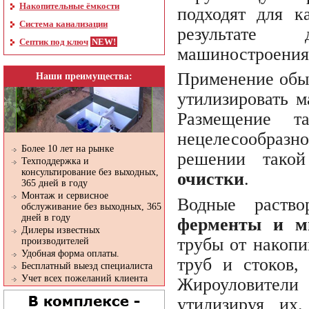
Накопительные ёмкости
подходят для к
Система канализации
результате 
Септик под ключ
машиностроения 
Применение обы
Наши преимущества:
утилизировать м
Размещение т
нецелесообразно
Более 10 лет на рынке
решении тако
Техподдержка и
консультирование без выходных,
очистки
.
365 дней в году
Монтаж и сервисное
Водные раств
обслуживание без выходных, 365
дней в году
ферменты и м
Дилеры известных
трубы от накопи
производителей
Удобная форма оплаты.
труб и стоков,
Бесплатный выезд специалиста
Учет всех пожеланий клиента
Жироуловители
утилизируя их.