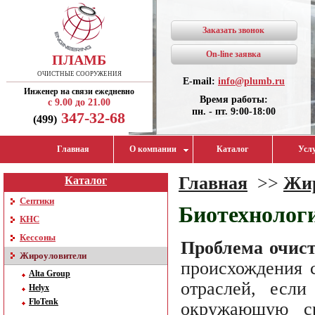
Заказать звонок
On-line заявка
ПЛАМБ
ОЧИСТНЫЕ СООРУЖЕНИЯ
E-mail:
info@plumb.ru
Инженер на связи ежедневно
Время работы:
с 9.00 до 21.00
пн. - пт. 9:00-18:00
347-32-68
(499)
Главная
О компании
Каталог
Усл
Главная
>>
Жир
Каталог
Септики
Биотехнолог
КНС
Кессоны
Проблема очист
Жироуловители
происхождения 
Alta Group
отраслей, если
Helyx
FloTenk
окружающую с