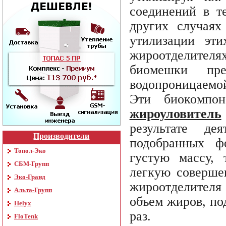
соединений в т
других случаях
утилизации эт
жироотделителя
биомешки пр
водопроницаемо
Эти биокомпо
жироуловитель
результате де
Производители
подобранных ф
Топол-Эко
густую массу, 
СБМ-Групп
легкую совершен
Эко-Гранд
жироотделителя 
Альта-Групп
объем жиров, по
Helyx
раз.
FloTenk