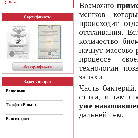
Deka
Возможно
приме
мешков которы
Сертификаты
происходит отд
отстаивания. Ес
количество био
начнут массово 
процессе сво
технологии поз
Все сертификаты
запахи.
Задать вопрос
Часть бактерий
Ваше имя:
стоки, и там пр
уже накопившег
Телефон\E-mail:
*
дальнейшем.
Ваш вопрос: