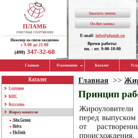
Заказать звонок
On-line заявка
ПЛАМБ
ОЧИСТНЫЕ СООРУЖЕНИЯ
E-mail:
info@plumb.ru
Инженер на связи ежедневно
Время работы:
с 9.00 до 21.00
пн. - пт. 9:00-18:00
347-32-68
(499)
Главная
О компании
Каталог
Усл
Главная
>>
Жир
Каталог
Септики
Принцип раб
КНС
Кессоны
Жироуловители 
Жироуловители
перед выпуском 
Alta Group
от растворе
Helyx
FloTenk
происхождени