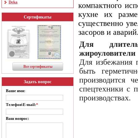
Deka
компактного исп
кухне их разм
Сертификаты
существенно уве
засоров и аварий
Для длител
жироуловители
Для избежания 
Все сертификаты
быть герметич
производится ч
Задать вопрос
спецтехники с 
Ваше имя:
производствах.
Телефон\E-mail:
*
Ваш вопрос: