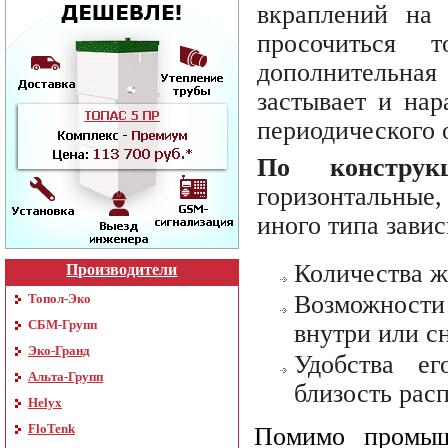
вкраплений на 
просочиться 
дополнительная
застывает и нар
периодического 
По конструк
горизонтальные
иного типа завис
Количества ж
Производители
Возможности
Топол-Эко
СБМ-Групп
внутри или с
Эко-Гранд
Удобства е
Альта-Групп
близость рас
Helyx
FloTenk
Помимо промыш