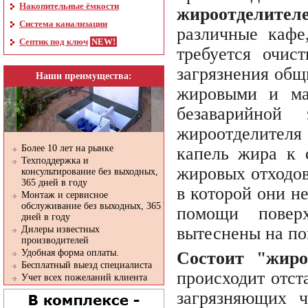
Накопительные ёмкости
жироотделител
Система канализации
различные кафе
Септик под ключ
требуется очис
загрязнения общ
Наши преимущества:
жировыми и ма
безаварийной
жироотделителя 
Более 10 лет на рынке
капель жира к 
Техподдержка и
жировых отходов
консультирование без выходных,
365 дней в году
в которой они н
Монтаж и сервисное
обслуживание без выходных, 365
помощи поверх
дней в году
вытеснены на по
Дилеры известных
производителей
Удобная форма оплаты.
Состоит "жиро
Бесплатный выезд специалиста
происходит отст
Учет всех пожеланий клиента
загрязняющих 