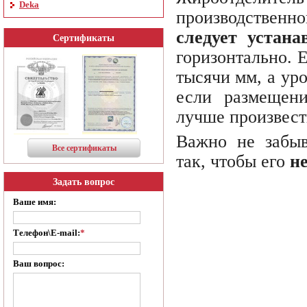
Deka
производственно
следует устана
Сертификаты
горизонтально. 
тысячи мм, а ур
если размещен
лучше произвест
Важно не забыв
Все сертификаты
так, чтобы его
н
Задать вопрос
Ваше имя:
Телефон\E-mail:
*
Ваш вопрос: