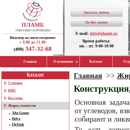
Заказать звонок
On-line заявка
ПЛАМБ
ОЧИСТНЫЕ СООРУЖЕНИЯ
E-mail:
info@plumb.ru
Инженер на связи ежедневно
Время работы:
с 9.00 до 21.00
пн. - пт. 9:00-18:00
347-32-68
(499)
Главная
О компании
Каталог
Усл
Главная
>>
Жир
Каталог
Септики
Конструкция
КНС
Кессоны
Основная задача
Жироуловители
от углеводов, в
Alta Group
собирают и ликв
Helyx
FloTenk
То есть жироо