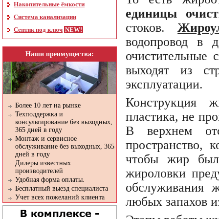
Накопительные ёмкости
единицы очист
Система канализации
стоков.
Жироу
Септик под ключ
водопровод в 
очистительные 
Наши преимущества:
выходят из ст
эксплуатации.
Конструкция ж
Более 10 лет на рынке
пластика, не пр
Техподдержка и
консультирование без выходных,
В верхнем отс
365 дней в году
Монтаж и сервисное
пространство, к
обслуживание без выходных, 365
дней в году
чтобы жир было
Дилеры известных
жироловки преду
производителей
Удобная форма оплаты.
обслуживания ж
Бесплатный выезд специалиста
Учет всех пожеланий клиента
любых запахов и