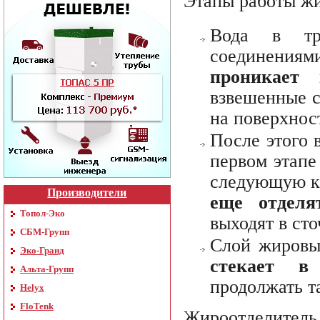
Этапы работы жи
Вода в тру
соединения
проникает
взвешенные с
на поверхнос
После этого 
первом этапе
следующую к
Производители
еще отделя
Топол-Эко
выходят в ст
СБМ-Групп
Слой жировы
Эко-Гранд
стекает в
Альта-Групп
продолжать та
Helyx
FloTenk
Жироотделит