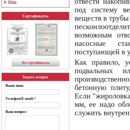
отвести накопив
Deka
под систему ве
веществ в трубы
Сертификаты
пескоилоотдел
возможным отво
насосные ста
поступающей в у
Как правило, у
Все сертификаты
подвальных и
Задать вопрос
производствен
Ваше имя:
бетонную плиту,
Если "жироловка
Телефон\E-mail:
*
мм, ее надо обл
служить внутрен
Ваш вопрос: