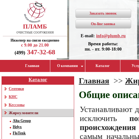
Заказать звонок
On-line заявка
ПЛАМБ
ОЧИСТНЫЕ СООРУЖЕНИЯ
E-mail:
info@plumb.ru
Инженер на связи ежедневно
Время работы:
с 9.00 до 21.00
пн. - пт. 9:00-18:00
347-32-68
(499)
Главная
О компании
Каталог
Усл
Главная
>>
Жир
Каталог
Септики
Общие описа
КНС
Кессоны
Устанавливают д
Жироуловители
исключить
п
Alta Group
происхождения
Helyx
FloTenk
самым начальны