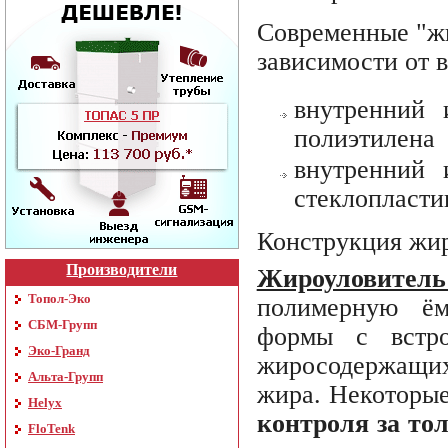
Современные "жи
зависимости от 
внутренний 
полиэтилена
внутренний 
стеклопласти
Конструкция жи
Производители
Жироуловитель
Топол-Эко
полимерную ём
СБМ-Групп
формы с встро
Эко-Гранд
жиросодержащих 
Альта-Групп
жира. Некоторы
Helyx
контроля за то
FloTenk