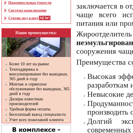
Накопительные ёмкости
заключается в о
Система канализации
чаще всего исп
Септик под ключ
питания или пр
Жироотделитель
Наши преимущества:
неэмульгиров
сооружения чаще
Преимущества с
Более 10 лет на рынке
Техподдержка и
консультирование без выходных,
Высокая эффе
365 дней в году
разработкам 
Монтаж и сервисное
обслуживание без выходных, 365
Невысокие де
дней в году
Дилеры известных
Продуманно
производителей
Удобная форма оплаты.
производить 
Бесплатный выезд специалиста
Долгий экс
Учет всех пожеланий клиента
современных 