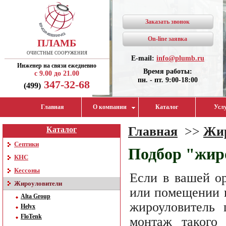
Заказать звонок
On-line заявка
ПЛАМБ
ОЧИСТНЫЕ СООРУЖЕНИЯ
E-mail:
info@plumb.ru
Инженер на связи ежедневно
Время работы:
с 9.00 до 21.00
пн. - пт. 9:00-18:00
347-32-68
(499)
Главная
О компании
Каталог
Усл
Главная
>>
Жир
Каталог
Септики
Подбор "жиро
КНС
Кессоны
Если в вашей о
Жироуловители
или помещении п
Alta Group
жироуловитель 
Helyx
FloTenk
монтаж такого