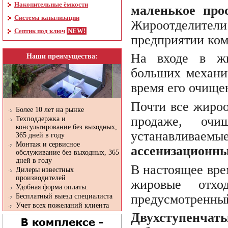
Накопительные ёмкости
маленькое про
Система канализации
Жироотделители
Септик под ключ
предприятии ком
На входе в жи
Наши преимущества:
больших механич
время его очище
Почти все жироо
Более 10 лет на рынке
продаже, очи
Техподдержка и
консультирование без выходных,
устанавливае
365 дней в году
Монтаж и сервисное
ассенизационн
обслуживание без выходных, 365
дней в году
В настоящее вре
Дилеры известных
производителей
жировые отхо
Удобная форма оплаты.
предусмотренный
Бесплатный выезд специалиста
Учет всех пожеланий клиента
Двухступенч