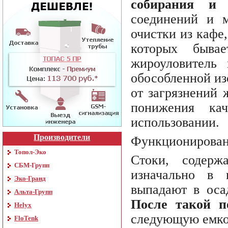
собирания и 
соединений и м
очистки из кафе
которых бывае
жироуловитель 
обособленной из
от загрязнений 
понижения ка
использовании.
Производители
Функционирова
Топол-Эко
Стоки, содер
СБМ-Групп
изначально в 
Эко-Гранд
выпадают в оса
Альта-Групп
После такой п
Helyx
следующую емкос
FloTenk