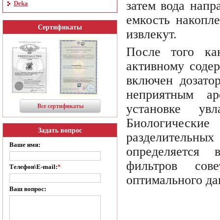
затем вода напр
Deka
емкость накопл
Сертификаты
извлекут.
После того ка
активному соде
включен дозато
неприятным ар
установке ув
Все сертификаты
Биологические
Задать вопрос
разделительных
Ваше имя:
определяется 
фильтров сов
Телефон\E-mail:
*
оптимального да
Ваш вопрос: