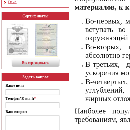
Deka
материалов, к 
Сертификаты
Во-первых, м
вступать во
окружающей 
Во-вторых,
абсолютно г
В-третьих,
Все сертификаты
ускорения мо
Задать вопрос
В-четвертых
Ваше имя:
углублений,
жирных отло
Телефон\E-mail:
*
Наиболее попу
Ваш вопрос:
требованиям, явл