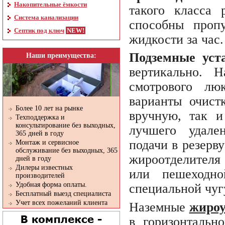
Накопительные ёмкости
такого класса 
Система канализации
способны пропу
Септик под ключ
жидкости за час.
Подземные уст
Наши преимущества:
вертикально. 
смотрового люк
варианты очист
Более 10 лет на рынке
вручную, так 
Техподдержка и
консультирование без выходных,
лучшего удале
365 дней в году
подачи в резерв
Монтаж и сервисное
обслуживание без выходных, 365
жироотделителя
дней в году
Дилеры известных
или пешеходно
производителей
Удобная форма оплаты.
специальной чуг
Бесплатный выезд специалиста
Учет всех пожеланий клиента
Наземные
жироу
в горизонтальн