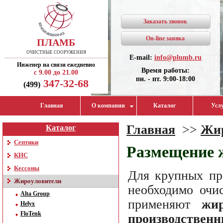
Заказать звонок
On-line заявка
ПЛАМБ
ОЧИСТНЫЕ СООРУЖЕНИЯ
E-mail:
info@plumb.ru
Инженер на связи ежедневно
Время работы:
с 9.00 до 21.00
пн. - пт. 9:00-18:00
347-32-68
(499)
Главная
О компании
Каталог
Усл
Главная
>>
Жир
Каталог
Септики
Размещение 
КНС
Кессоны
Для крупных пр
Жироуловители
необходимо очи
Alta Group
применяют
жи
Helyx
FloTenk
производственн