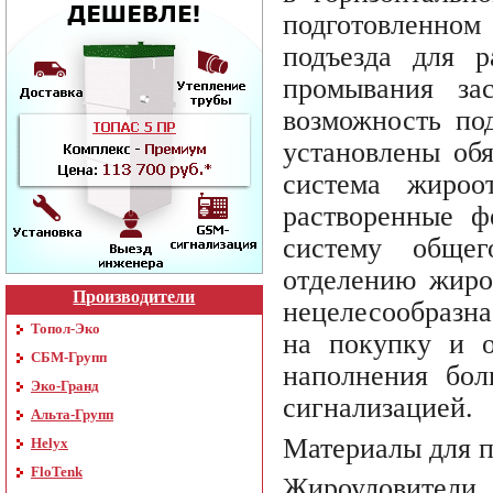
подготовленном
подъезда для р
промывания за
возможность по
установлены обя
система жироо
растворенные ф
систему общег
отделению жиро
Производители
нецелесообразна
Топол-Эко
на покупку и о
СБМ-Групп
наполнения бол
Эко-Гранд
сигнализацией.
Альта-Групп
Материалы для п
Helyx
FloTenk
Жироуловите