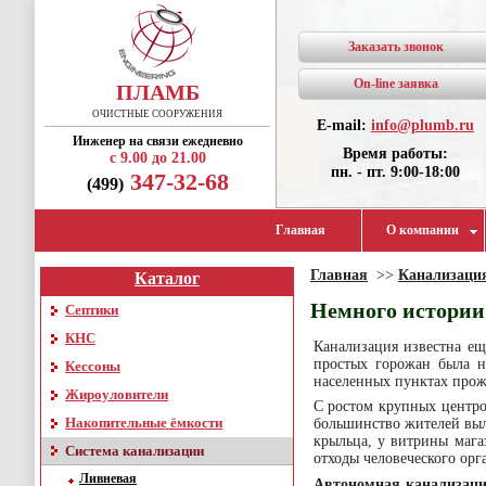
Заказать звонок
On-line заявка
ПЛАМБ
ОЧИСТНЫЕ СООРУЖЕНИЯ
E-mail:
info@plumb.ru
Инженер на связи ежедневно
Время работы:
с 9.00 до 21.00
пн. - пт. 9:00-18:00
347-32-68
(499)
Главная
О компании
Главная
>>
Канализаци
Каталог
Немного истории
Септики
КНС
Канализация известна ещ
простых горожан была н
Кессоны
населенных пунктах прожи
Жироуловители
С ростом крупных центро
Накопительные ёмкости
большинство жителей выл
крыльца, у витрины мага
Система канализации
отходы человеческого ор
Ливневая
Автономная канализаци