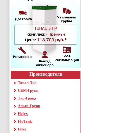
Производители
Топол-Эко
СБМ-Групп
Эко-Гранд
Альта-Групп
Helyx
FloTenk
Deka