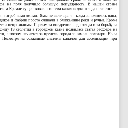
ков на поля получило большую популярность. В нашей стране
ском Кремле существовала система каналов для отвода нечистот.
ся выгребными ямами. Ямы не вычищали – когда заполнялась одна,
диков и фабрик просто сливали в ближайшие реки и ручьи. Кроме
ески непроходимы. Первым за внедрение водоотвода и за борьбу за
онцу 19 столетия в городской казне появилась статья расходов на
то, вывозом нечистот за пределы города занимали золотари. Но за
 Несмотря на созданные системы каналов для ассенизации при