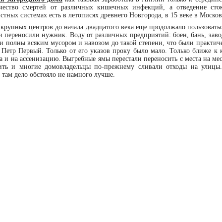
чество смертей от различных кишечных инфекций, а отведение сто
тных системах есть в летописях древнего Новгорода, в 15 веке в Москов
крупных центров до начала двадцатого века еще продолжало пользовать
 переносили нужник. Воду от различных предприятий: боен, бань, заво
и полны всяким мусором и навозом до такой степени, что были практич
 Петр Первый. Только от его указов проку было мало. Только ближе к к
 и на ассенизацию. Выгребные ямы перестали переносить с места на мес
ть и многие домовладельцы по-прежнему сливали отходы на улицы.
, там дело обстояло не намного лучше.