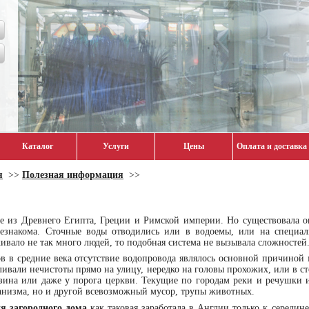
Каталог
Услуги
Цены
Оплата и доставка
я
>>
Полезная информация
>>
е из Древнего Египта, Греции и Римской империи. Но существовала он
езнакома. Сточные воды отводились или в водоемы, или на специал
вало не так много людей, то подобная система не вызывала сложностей
в в средние века отсутствие водопровода являлось основной причиной 
ивали нечистоты прямо на улицу, нередко на головы прохожих, или в ст
зина или даже у порога церкви. Текущие по городам реки и речушки и
ганизма, но и другой всевозможный мусор, трупы животных.
я загородного дома
как таковая заработала в Англии только к середине