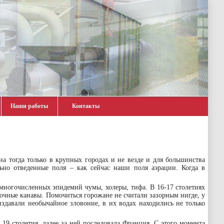
Наши работы
Контакты
а тогда только в крупных городах и не везде и для большинства
ьно отведенные поля – как сейчас наши поля аэрации. Когда в
.
многочисленных эпидемий чумы, холеры, тифа. В 16-17 столетиях
очные канавы. Помочиться горожане не считали зазорным нигде, у
здавали необычайное зловоние, в их водах находились не только
 19 столетия, далее за ней последовала Франция. С этого момента