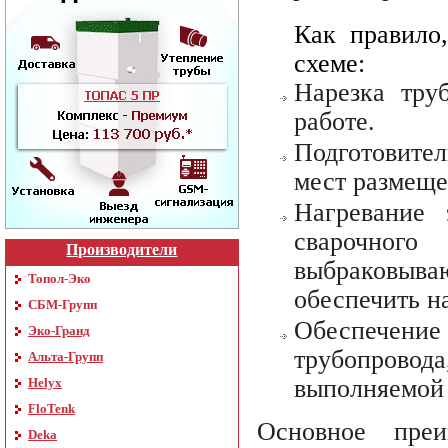
Как правило
схеме:
Нарезка тру
работе.
Подготовите
мест размеще
Нагревание
сварочног
Производители
выбраковыв
Топол-Эко
обеспечить н
СБМ-Групп
Обеспечени
Эко-Гранд
трубопров
Альта-Групп
выполняемой 
Helyx
FloTenk
Основное пре
Deka