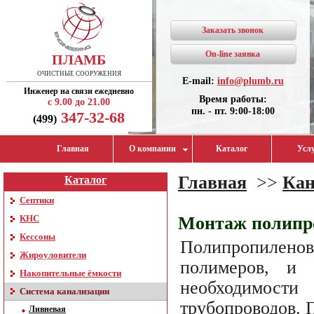
Заказать звонок
On-line заявка
ПЛАМБ
ОЧИСТНЫЕ СООРУЖЕНИЯ
E-mail:
info@plumb.ru
Инженер на связи ежедневно
Время работы:
с 9.00 до 21.00
пн. - пт. 9:00-18:00
347-32-68
(499)
Главная
О компании
Каталог
Усл
Главная
>>
Кан
Каталог
Септики
КНС
Монтаж полипр
Кессоны
Полипропиленов
Жироуловители
полимеров, и 
Накопительные ёмкости
необходимости
Система канализации
трубопроводов. 
Ливневая