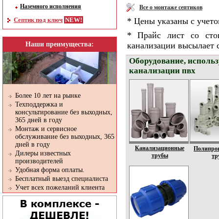
Наземного исполнения
Все о монтаже септиков
Септик под ключ
* Цены указаны с учет
* Прайс лист со сто
Наши преимущества:
канализации высылает с
Оборудование, исполь
канализации пвх
Более 10 лет на рынке
Техподдержка и
консультирование без выходных,
365 дней в году
Монтаж и сервисное
обслуживание без выходных, 365
дней в году
Канализационные
Полипро
Дилеры известных
трубы
тр
производителей
Удобная форма оплаты.
Бесплатный выезд специалиста
Учет всех пожеланий клиента