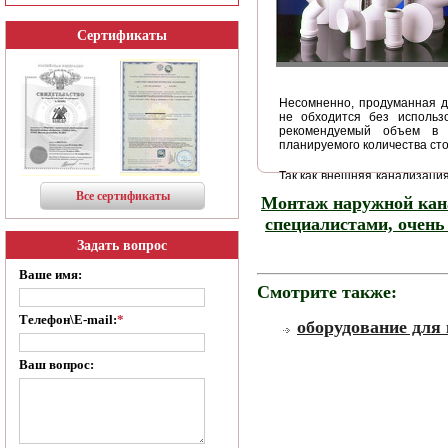
Сертификаты
Несомненно, продуманная д
не обходится без использ
рекомендуемый объем в 
планируемого количества сто
Так как внешняя канализаци
сред, она должна быть вып
Все сертификаты
Монтаж наружной кан
материала. Наружная канал
является оптимальным вариа
специалистами, очень
эксплуатационные качества 
Задать вопрос
Ваше имя:
Смотрите также:
Телефон\E-mail:
*
оборудование для
Ваш вопрос: