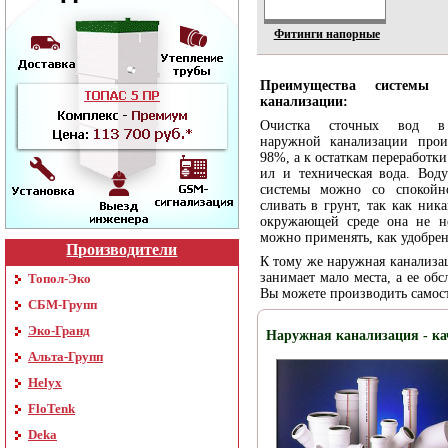
Фитинги напорные
Преимущества системы 
канализации:
Очистка сточных вод в
наружной канализации прои
98%, а к остаткам переработки
ил и техническая вода. Вод
системы можно со спокой
сливать в грунт, так как ника
окружающей среде она не не
можно применять, как удобрен
Производители
К тому же наружная канализа
занимает мало места, а ее об
Топол-Эко
Вы можете производить самост
СБМ-Групп
Эко-Гранд
Наружная канализация - ка
Альта-Групп
Helyx
FloTenk
Deka