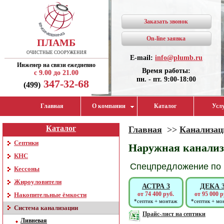
Заказать звонок
On-line заявка
ПЛАМБ
ОЧИСТНЫЕ СООРУЖЕНИЯ
E-mail:
info@plumb.ru
Инженер на связи ежедневно
Время работы:
с 9.00 до 21.00
пн. - пт. 9:00-18:00
347-32-68
(499)
Главная
О компании
Каталог
Усл
Каталог
Главная
>>
Канализац
Септики
Наружная канали
КНС
Спецпредложение по 
Кессоны
Жироуловители
АСТРА 3
ДЕКА 
от 74 400 руб.
от 95 000 р
Накопительные ёмкости
*септик + монтаж
*септик + мо
Система канализации
Прайс-лист на септики
Ливневая