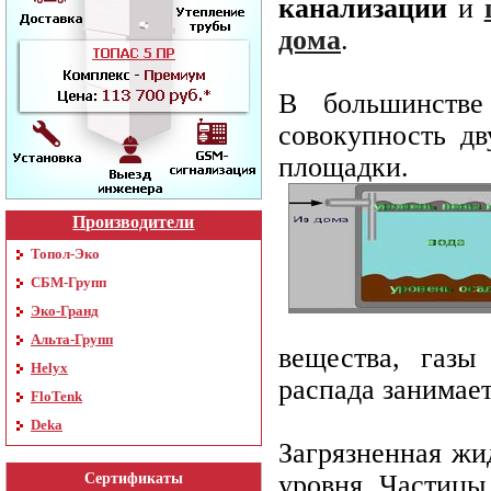
канализации
и
дома
.
В большинстве
совокупность д
площадки.
Производители
Топол-Эко
СБМ-Групп
Эко-Гранд
Альта-Групп
вещества, газы
Helyx
распада занимает
FloTenk
Deka
Загрязненная жи
уровня. Частицы,
Сертификаты