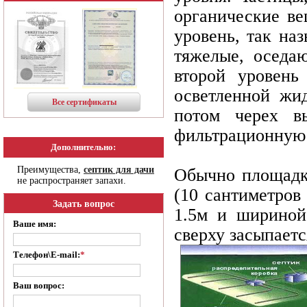
органические в
уровень, так на
тяжелые, оседа
второй уровень
осветленной жи
Все сертификаты
потом черех вы
фильтрационную 
Дополнительно:
Преимущества,
септик для дачи
Обычно площадка
не распространяет запахи.
(10 сантиметров
Задать вопрос
1.5м и шириной
Ваше имя:
сверху засыпаетс
Телефон\E-mail:
*
Ваш вопрос: