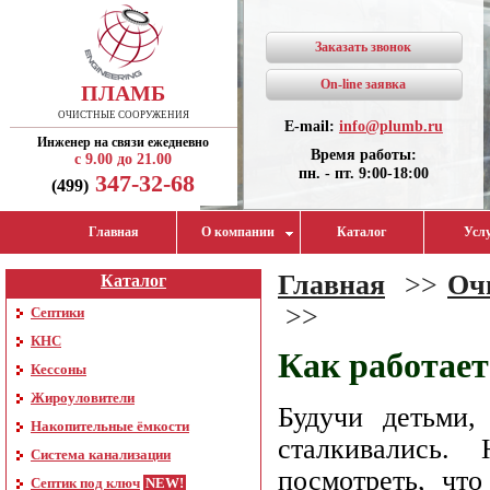
Заказать звонок
On-line заявка
ПЛАМБ
ОЧИСТНЫЕ СООРУЖЕНИЯ
E-mail:
info@plumb.ru
Инженер на связи ежедневно
Время работы:
с 9.00 до 21.00
пн. - пт. 9:00-18:00
347-32-68
(499)
Главная
О компании
Каталог
Усл
Главная
>>
Оч
Каталог
>>
Септики
КНС
Как работает
Кессоны
Жироуловители
Будучи детьми,
Накопительные ёмкости
сталкивались.
Система канализации
посмотреть, что
Септик под ключ