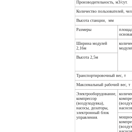
Производительность, м3/сут.
Количество пользователей, чел
Высота станции, мм
Размеры
площа
основа
Ширина модулей
количе
2,16м
модуле
Высота 2,5м
Транспортировочный вес, т
Максимальный рабочий вес, т
Электрооборудование,
количе
компрессор
компре
(воздуходувка),
(воздух
насосы, дозаторы,
насосо
электронный блок
мощно
управления.
компре
(воздух
насосо