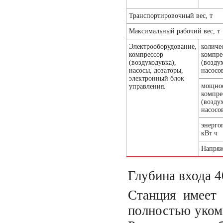
Транспортировочный вес, т
Максимальный рабочий вес, т
Электрооборудование,
количе
компрессор
компре
(воздуходувка),
(воздух
насосы, дозаторы,
насосо
электронный блок
мощно
управления.
компре
(воздух
насосо
энерго
кВт ч
Напряж
Глубина входа 4
Станция имеет 
полностью уком