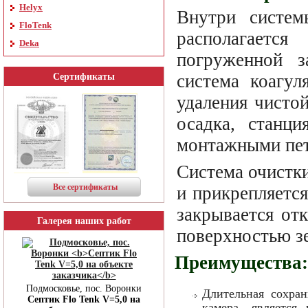
Helyx
Внутри систем
FloTenk
располагаетс
Deka
погруженной з
система коагул
Сертификаты
удаления чистой
осадка, станц
монтажными пет
Система очистки
Все сертификаты
и прикрепляетс
закрывается о
Галерея наших работ
поверхностью з
Преимущества:
Подмосковье, пос. Воронки
Длительная сохран
Септик Flo Tenk V=5,0 на
камера, является