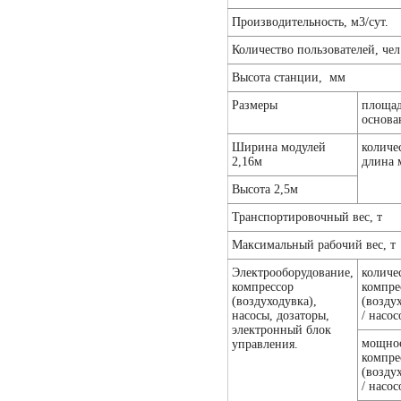
Производительность, м3/сут.
Количество пользователей, чел
Высота станции, мм
Размеры
площа
основа
Ширина модулей
количес
2,16м
длина 
Высота 2,5м
Транспортировочный вес, т
Максимальный рабочий вес, т
Электрооборудование,
количе
компрессор
компре
(воздуходувка),
(возду
насосы, дозаторы,
/ насос
электронный блок
мощно
управления.
компре
(возду
/ насос