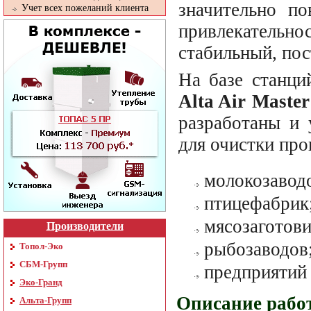
значительно п
Учет всех пожеланий клиента
привлекательн
стабильный, по
На базе станци
Alta Air Master
разработаны и 
для очистки про
молокозавод
птицефабрик
мясозаготов
Производители
рыбозаводов
Топол-Эко
СБМ-Групп
предприятий
Эко-Гранд
Описание работ
Альта-Групп