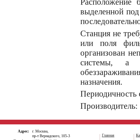
Расположение 
выделенной под
последовательно
Станция не треб
или поля фил
организован не
системы, а 
обеззараживани
назначения.
Периодичность о
Производитель: 
Адрес:
г. Москва,
Главная
Ка
пр-т Вернадского, 105-3