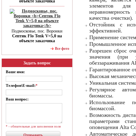
объекте заказчика
элементов для 
неравномерность
качества очистки).
Отстойник с исп
эффективней.
Подмосковье, пос. Воронки
Септик Flo Tenk V=5,0 на
Применение систем
объекте заказчика
Промышленное исп
Все фото
Разрешен сброс оч
значения (при 
обеззараживания Al
Задать вопрос
Гарантированное от
Ваше имя:
Высокая механичес
Уникальная система
Телефон\E-mail:
*
Регулярное авто
биомассы.
Ваш вопрос:
Использование п
биомассой.
Возможность диста
параметрами ста
оповещения Alta Co
* - обязательные для заполнения поля
Автоматическое д