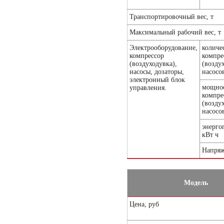
Транспортировочный вес, т
Максимальный рабочий вес, т
Электрооборудование,
количе
компрессор
компре
(воздуходувка),
(воздух
насосы, дозаторы,
насосо
электронный блок
мощно
управления.
компре
(воздух
насосо
энерго
кВт ч
Напряж
Модель
Цена, руб