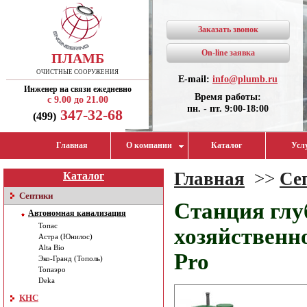
Заказать звонок
On-line заявка
ПЛАМБ
ОЧИСТНЫЕ СООРУЖЕНИЯ
E-mail:
info@plumb.ru
Инженер на связи ежедневно
Время работы:
с 9.00 до 21.00
пн. - пт. 9:00-18:00
347-32-68
(499)
Главная
О компании
Каталог
Усл
Главная
>>
Се
Каталог
Септики
Станция глу
Автономная канализация
Топас
хозяйственно
Астра (Юнилос)
Alta Bio
Pro
Эко-Гранд (Тополь)
Топаэро
Deka
КНС