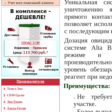
Уникальная сис
Учет всех пожеланий клиента
уничтожению я
прямого конта
позволяет испол
с последующим 
Дозация овицид
системе Alta B
режиме и ст
производитель
уровень обезза
реагент при недо
Производители
Преимущества:
Топол-Эко
Не требуе
СБМ-Групп
Эко-Гранд
участке.
Альта-Групп
Более выгод