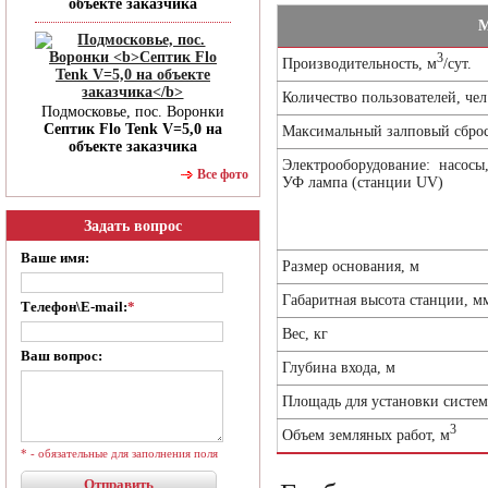
объекте заказчика
М
3
Производительность, м
/сут.
Количество пользователей, чел
Подмосковье, пос. Воронки
Септик Flo Tenk V=5,0 на
Максимальный залповый сброс
объекте заказчика
Электрооборудование: насосы
Все фото
УФ лампа (станции UV)
Задать вопрос
Ваше имя:
Размер основания, м
Габаритная высота станции, м
Телефон\E-mail:
*
Вес, кг
Ваш вопрос:
Глубина входа, м
Площадь для установки систем
3
Объем земляных работ, м
* - обязательные для заполнения поля