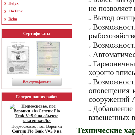
Helyx
не позволяет
FloTenk
Выход очище
Deka
Возможно
рыбохозяйств
Сертификаты
Возможность
Автоматичес
Гармоничны
хорошо вписы
Возможно
Все сертификаты
оповещения и
Галерея наших работ
сооружений Al
Добавление
взвешенных в
Подмосковье, пос. Воронки
Технические хар
Септик Flo Tenk V=5,0 на