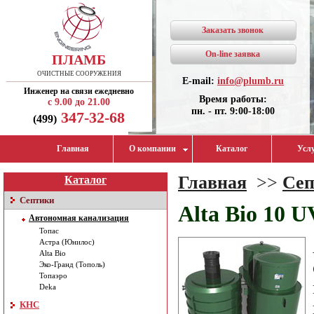
Заказать звонок
On-line заявка
ПЛАМБ
ОЧИСТНЫЕ СООРУЖЕНИЯ
E-mail:
info@plumb.ru
Инженер на связи ежедневно
Время работы:
с 9.00 до 21.00
пн. - пт. 9:00-18:00
347-32-68
(499)
Главная
О компании
Каталог
Усл
Главная
>>
Сеп
Каталог
Септики
Alta Bio 10 U
Автономная канализация
Топас
Астра (Юнилос)
Alta Bio
Эко-Гранд (Тополь)
Топаэро
Deka
КНС