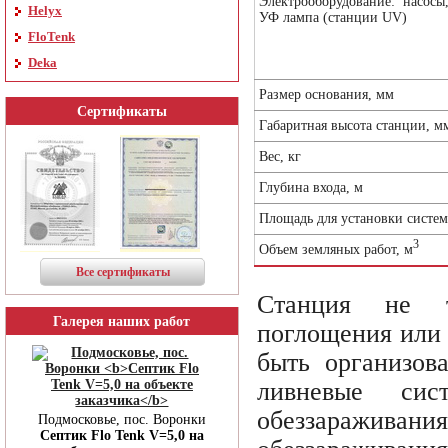
Электрооборудование: насосы
Helyx
УФ лампа (станции UV)
FloTenk
Deka
Размер основания, мм
Сертификаты
Габаритная высота станции, м
Вес, кг
Глубина входа, м
Площадь для установки систем
3
Объем земляных работ, м
Все сертификаты
Станция не т
Галерея наших работ
поглощения или 
быть организов
ливневые си
обеззараживания
Подмосковье, пос. Воронки
Септик Flo Tenk V=5,0 на