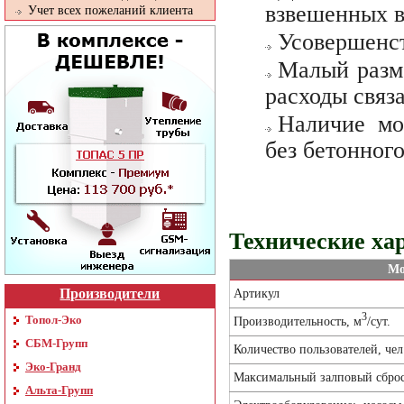
взвешенных в
Учет всех пожеланий клиента
Усовершенст
Малый разме
расходы связ
Наличие мо
без бетонног
Технические хар
Мо
Производители
Артикул
3
Топол-Эко
Производительность, м
/сут.
СБМ-Групп
Количество пользователей, чел
Эко-Гранд
Максимальный залповый сброс
Альта-Групп