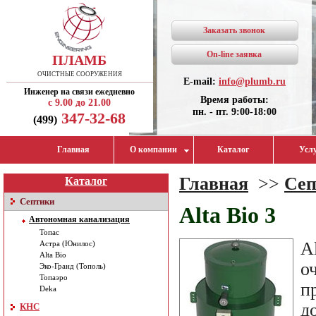
Заказать звонок
On-line заявка
ПЛАМБ
ОЧИСТНЫЕ СООРУЖЕНИЯ
E-mail:
info@plumb.ru
Инженер на связи ежедневно
Время работы:
с 9.00 до 21.00
пн. - пт. 9:00-18:00
347-32-68
(499)
Главная
О компании
Каталог
Усл
Главная
>>
Сеп
Каталог
Септики
Alta Bio 3
Автономная канализация
Топас
A
Астра (Юнилос)
Alta Bio
о
Эко-Гранд (Тополь)
Топаэро
п
Deka
д
КНС