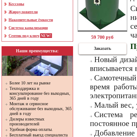
Кессоны
С
Жироуловители
н
Накопительные ёмкости
с
Система канализации
ч
Септик под ключ
59 700 руб
П
Заказать
Наши преимущества:
Новый диза
вписывается 
Самотечны
Более 10 лет на рынке
время работ
Техподдержка и
консультирование без выходных,
электропитан
365 дней в году
Малый вес, 
Монтаж и сервисное
обслуживание без выходных, 365
Система р
дней в году
Дилеры известных
постоянное п
производителей
Удобная форма оплаты.
Добавление
Бесплатный выезд специалиста