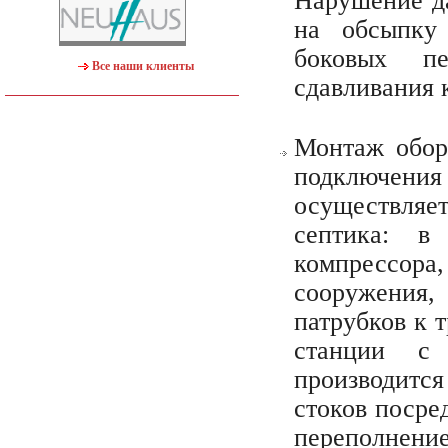
Нарушение да
на обсыпку
боковых п
Все наши клиенты
сдавливания 
Монтаж обор
подключения
осуществля
септика: в
компрессора,
сооружения,
патрубков к 
станции с 
производится
стоков посре
переполнение