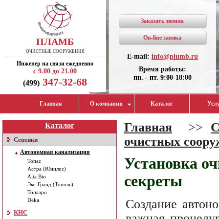
Заказать звонок
On-line заявка
ПЛАМБ
ОЧИСТНЫЕ СООРУЖЕНИЯ
E-mail:
info@plumb.ru
Инженер на связи ежедневно
Время работы:
с 9.00 до 21.00
пн. - пт. 9:00-18:00
347-32-68
(499)
Главная
О компании
Каталог
Усл
Главная
>>
С
Каталог
очистных соору
Септики
Автономная канализация
Установка оч
Топас
Астра (Юнилос)
секреты
Alta Bio
Эко-Гранд (Тополь)
Топаэро
Создание автон
Deka
КНС
важная процедур