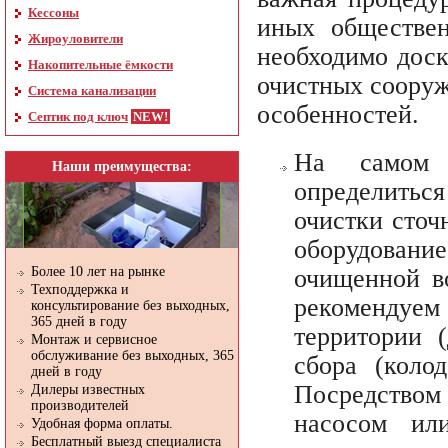
Кессоны
иных обществен
Жироуловители
необходимо доск
Накопительные ёмкости
очистных сооруж
Система канализации
особенностей.
Септик под ключ
На самом 
Наши преимущества:
определитьс
очистки сточ
оборудован
очищенной во
Более 10 лет на рынке
Техподдержка и
рекомендуем
консультирование без выходных,
365 дней в году
территории 
Монтаж и сервисное
обслуживание без выходных, 365
сбора (коло
дней в году
Посредством 
Дилеры известных
производителей
насосом ил
Удобная форма оплаты.
Бесплатный выезд специалиста