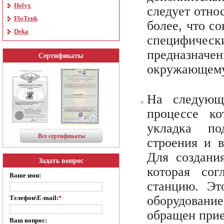
Helyx
следует отно
FloTenk
более, что с
Deka
специфическ
предназначен
Сертификаты
окружающему
На следующ
процессе ко
укладка по
Все сертификаты
строения и 
Для создания
Задать вопрос
которая сог
Ваше имя:
станцию. Эт
оборудование
Телефон\E-mail:
*
обращен прие
Ваш вопрос: