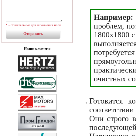
Например:
проблем, по
* - обязательные для заполнения поля
1800х1800 с
выполняетс
Наши клиенты
потребует
прямоугол
практичес
очистных со
Готовится к
соответстви
Они строго 
последующей