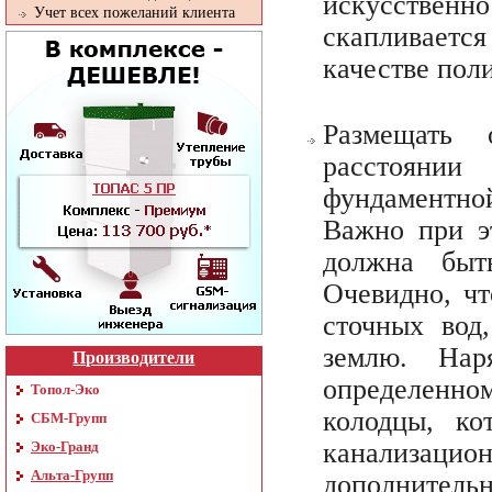
искусственн
Учет всех пожеланий клиента
скапливаетс
качестве поли
Размещать
расстоянии
фундаментной
Важно при э
должна быт
Очевидно, чт
сточных вод
землю. Нар
Производители
определенно
Топол-Эко
колодцы, к
СБМ-Групп
канализаци
Эко-Гранд
Альта-Групп
дополнител