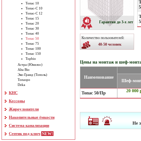
Топас 10
5
Топас-С 10
Топас-С 12
Топас 15
Гарантия до 3-х лет
Топас 20
Топас 30
Топас 40
Количество пользователей:
Топас 50
Топас 75
40-50 человек
Топас 100
Топас 150
Topbio
Цены на монтаж и шеф-монта
Астра (Юнилос)
Alta Bio
Эко-Гранд (Тополь)
Наименование
Топаэро
Шеф-мон
Deka
20 000 
КНС
Топас 50/Пр
Кессоны
Жироуловители
Накопительные ёмкости
Не 
Система канализации
Септик под ключ