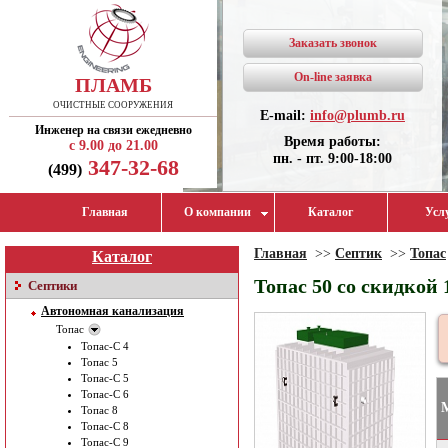
Заказать звонок
On-line заявка
ПЛАМБ
ОЧИСТНЫЕ СООРУЖЕНИЯ
E-mail:
info@plumb.ru
Инженер на связи ежедневно
Время работы:
с 9.00 до 21.00
пн. - пт. 9:00-18:00
347-32-68
(499)
Главная
О компании
Каталог
Усл
Главная
>>
Септик
>>
Топас
Каталог
Топас 50 со скидкой
Септики
Автономная канализация
Топас
Топас-С 4
Топас 5
Топас-С 5
Топас-С 6
Топас 8
Топас-С 8
Топас-С 9