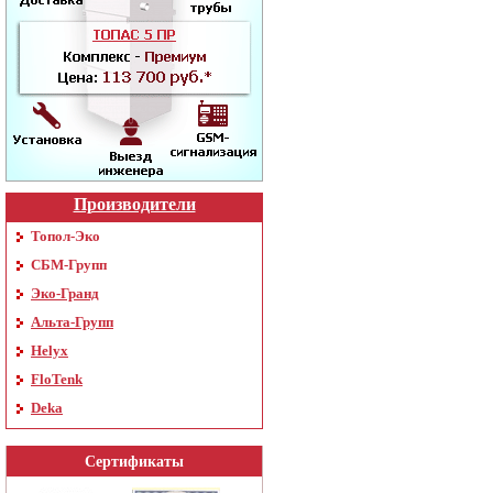
Производители
Топол-Эко
СБМ-Групп
Эко-Гранд
Альта-Групп
Helyx
FloTenk
Deka
Сертификаты